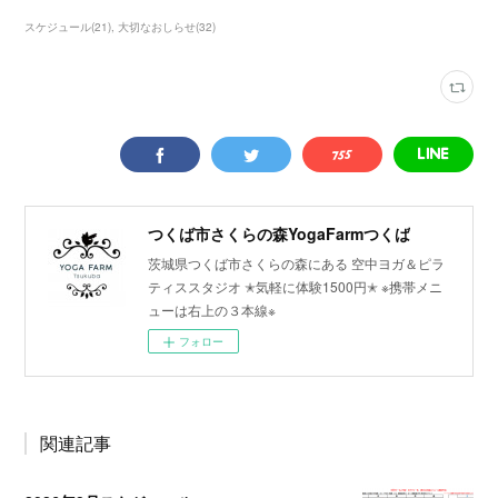
スケジュール
(
21
)
大切なおしらせ
(
32
)
つくば市さくらの森YogaFarmつくば
茨城県つくば市さくらの森にある 空中ヨガ＆ピラ
ティススタジオ ✭気軽に体験1500円✭ ※携帯メニ
ューは右上の３本線※
フォロー
関連記事